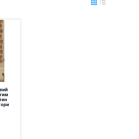
вий
вгим
тин
тори