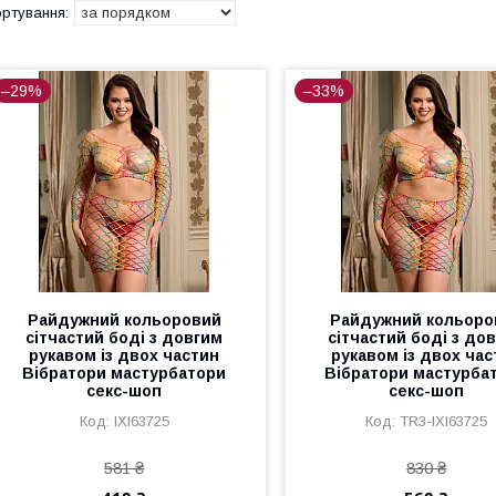
–29%
–33%
Райдужний кольоровий
Райдужний кольоро
сітчастий боді з довгим
сітчастий боді з до
рукавом із двох частин
рукавом із двох час
Вібратори мастурбатори
Вібратори мастурба
секс-шоп
секс-шоп
IXI63725
TR3-IXI63725
581 ₴
830 ₴