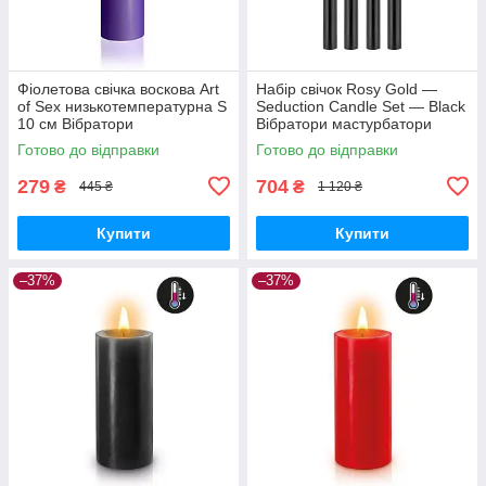
Фіолетова свічка воскова Art
Набір свічок Rosy Gold —
of Sex низькотемпературна S
Seduction Candle Set — Black
10 см Вібратори
Вібратори мастурбатори
мастурбатори секс-шоп
секс-шоп
Готово до відправки
Готово до відправки
279
704
₴
₴
445 ₴
1 120 ₴
Купити
Купити
–37%
–37%