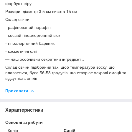
фарбує шкіру.
Розміри: діаметр 3.5 см висота 15 см.
Склад свічки:
- рафінований парафін
- соєвий гіпоалергенний віск
- гіпоалергенний барвник
- косметичні олії
— наш особливий секретний інгредієнт...
Склад свічки підібраний так, щоб температура воску, що
плавається, була 56-58 градусів, що створює яскраві емоції та
відсутність опіків
Приховати
Характеристики
Основні атрибути
Колір
Синій