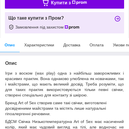
Купити з
Що таке купити з Пром?
Замовлення під захистом
Опис
Характеристики
Доставка
Оплата
Умови п
Опис
Ігри з воском (wax play) одна з найбільш заворожливих і
красивих практик. Вона однаково улюблена як новачками, так
і майстрами, що мають великий досвід. Треба розуміти, що
для таких практик використовуються тільки певні свічки,
створені спеціально для контакту зі шкірою.
Бренд Art of Sex створив саме такі свічки, виготовлені
досвідченими майстрами та містять лише натуральні
гіпоалергенні речовини.
БДСМ Свічка Низькотемпературна Art of Sex має насичений
колір, який має чудовий вигляд на тілі, але водночас не