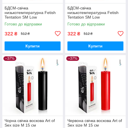
БДСМ-свічка
БДСМ-свічка
низькотемпературна Fetish
низькотемпературна Fetish
Tentation SM Low
Tentation SM Low
Temperature Candle Black
Temperature Candle Red
Готово до відправки
Готово до відправки
Вібратори мастурбатори
Вібратори мастурбатори
секс-шоп
секс-шоп
322
322
₴
₴
512 ₴
512 ₴
Купити
Купити
–37%
–37%
Чорна свічка воскова Art of
Червона свічка воскова Art of
Sex size M 15 см
Sex size M 15 см