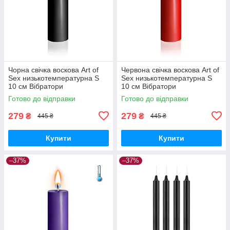
Чорна свічка воскова Art of
Червона свічка воскова Art of
Sex низькотемпературна S
Sex низькотемпературна S
10 см Вібратори
10 см Вібратори
мастурбатори секс-шоп
мастурбатори секс-шоп
Готово до відправки
Готово до відправки
279
279
₴
₴
445 ₴
445 ₴
Купити
Купити
–37%
–37%