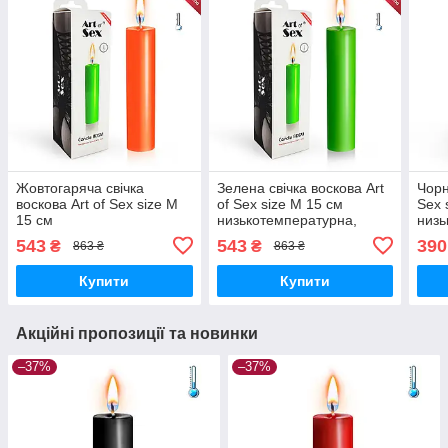
Жовтогаряча свічка
Зелена свічка воскова Art
Чорн
воскова Art of Sex size M
of Sex size M 15 см
Sex 
15 см
низькотемпературна,
низь
низькотемпературна,
люмінесцентна Вібратори
Вібр
543
543
390
₴
₴
863 ₴
863 ₴
люмінесцентна Вібратори
мастурбатори секс-шоп
секс
мастурбатори секс-шоп
Купити
Купити
Акційні пропозиції та новинки
–37%
–37%