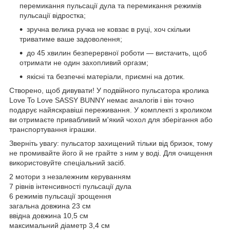
перемикання пульсації дула та перемикання режимів
пульсації відростка;
зручна велика ручка не ковзає в руці, хоч скільки
триватиме ваше задоволення;
до 45 хвилин безперервної роботи — вистачить, щоб
отримати не один захопливий оргазм;
якісні та безпечні матеріали, приємні на дотик.
Створено, щоб дивувати! У подвійного пульсатора кролика
Love To Love SASSY BUNNY немає аналогів і він точно
подарує найяскравіші переживання. У комплекті з кроликом
ви отримаєте привабливий м'який чохол для зберігання або
транспортування іграшки.
Зверніть увагу: пульсатор захищений тільки від бризок, тому
не промивайте його й не грайте з ним у воді. Для очищення
використовуйте спеціальний засіб.
2 мотори з незалежним керуванням
7 рівнів інтенсивності пульсації дула
6 режимів пульсації зрощення
загальна довжина 23 см
ввідна довжина 10,5 см
максимальний діаметр 3,4 см