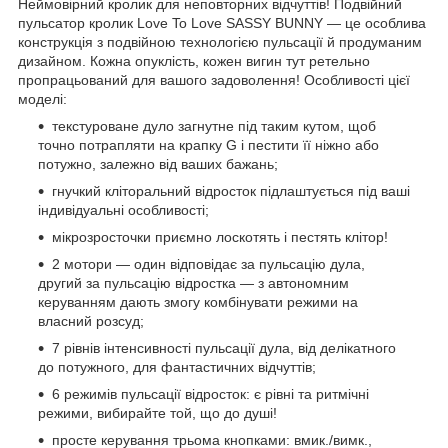
Неймовірний кролик для неповторних відчуттів! Подвійний
пульсатор кролик Love To Love SASSY BUNNY — це особлива
конструкція з подвійною технологією пульсації й продуманим
дизайном. Кожна опуклість, кожен вигин тут ретельно
пропрацьований для вашого задоволення! Особливості цієї
моделі:
текстуроване дуло загнутне під таким кутом, щоб
точно потрапляти на крапку G і пестити її ніжно або
потужно, залежно від ваших бажань;
гнучкий кліторальний відросток підлаштується під ваші
індивідуальні особливості;
мікрозросточки приємно лоскотять і пестять клітор!
2 мотори — один відповідає за пульсацію дула,
другий за пульсацію відростка — з автономним
керуванням дають змогу комбінувати режими на
власний розсуд;
7 рівнів інтенсивності пульсації дула, від делікатного
до потужного, для фантастичних відчуттів;
6 режимів пульсації відросток: є рівні та ритмічні
режими, вибирайте той, що до душі!
просте керування трьома кнопками: вмик./вимк.,