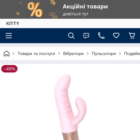
KITTY
Товари та послуги
Вібратори
Пульсатори
Подвій
–45%