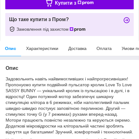
Купити з
Що таке купити з Пром?
Замовлення під захистом
Опис
Характеристики
Доставка
Оплата
Умови п
Опис
Задовольнить навіть найвимогливіших і найпрогресивніших!
Пропонуємо купити подвійний пульсатор кролик Love To Love
SASSY BUNNY — унікальний кролик із пульсацією і в дулі, і в
відростці! Один потужний мотор забезпечує шикарну
стимуляцію клітора в 6 режимах, ніби наполегливий пальчик
швидко-швидко постукує заповітною перлинкою. Другий —
стимулює точку G (у 7 режимах) рухами вперед-назад.
Мотори працюють повністю незалежно та керуються окремо.
Додаткові мікровідростки на кліторальній частині зроблять
відчуття ще багатшими! Зручний, комфортний і технологічний.