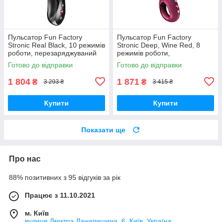
Пульсатор Fun Factory
Пульсатор Fun Factory
Stronic Real Black, 10 режимів
Stronic Deep, Wine Red, 8
роботи, перезаряджуваний
режимів роботи,
Вібратори мастурбатори
перезаряджуваний Вібратори
Готово до відправки
Готово до відправки
секс-шоп
мастурбатори секс-шоп
1 804
1 871
₴
₴
3 293 ₴
3 415 ₴
Купити
Купити
Показати ще
Про нас
88% позитивних з 95 відгуків за рік
Працює з 11.10.2021
м. Київ
вулиця Дмитра Данилишина, 6, Київ, Україна