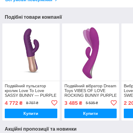
Подібні товари компанії
Подвійний пульсатор
Подвійний вібратор Dream
Вибр
кролик Love To Love
Toys VIBES OF LOVE
Lov
SASSY BUNNY — PURPLE
ROCKING BUNNY PURPLE
SWE
RAIN Вібратори
Вібратори мастурбатори
Вібр
4 772
3 485
2 2
₴
₴
8 707 ₴
5 535 ₴
мастурбатори секс-шоп
секс-шоп
секс
Купити
Купити
Акційні пропозиції та новинки