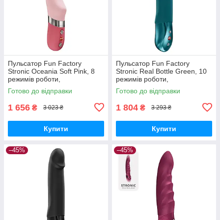
Пульсатор Fun Factory
Пульсатор Fun Factory
Stronic Oceania Soft Pink, 8
Stronic Real Bottle Green, 10
режимів роботи,
режимів роботи,
перезаряджуваний Вібратори
перезаряджуваний Вібратори
Готово до відправки
Готово до відправки
мастурбатори секс-шоп
мастурбатори секс-шоп
1 656
1 804
₴
₴
3 023 ₴
3 293 ₴
Купити
Купити
–45%
–45%