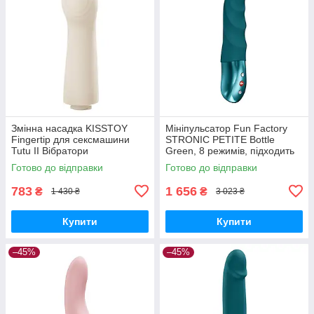
Змінна насадка KISSTOY
Мініпульсатор Fun Factory
Fingertip для сексмашини
STRONIC PETITE Bottle
Tutu II Вібратори
Green, 8 режимів, підходить
мастурбатори секс-шоп
для початківців Вібратори
Готово до відправки
Готово до відправки
мастурбатори секс-шоп
783
1 656
₴
₴
1 430 ₴
3 023 ₴
Купити
Купити
–45%
–45%