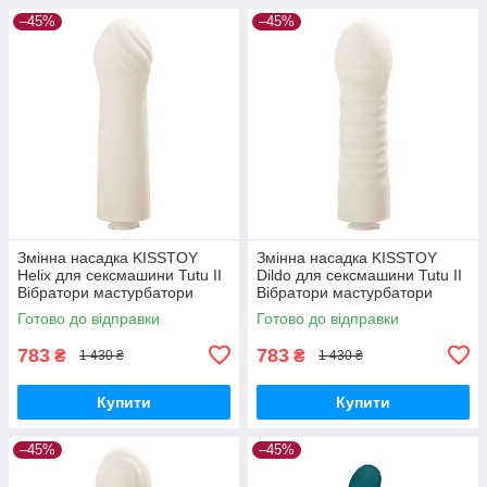
–45%
–45%
Змінна насадка KISSTOY
Змінна насадка KISSTOY
Helix для сексмашини Tutu II
Dildo для сексмашини Tutu II
Вібратори мастурбатори
Вібратори мастурбатори
секс-шоп
секс-шоп
Готово до відправки
Готово до відправки
783
783
₴
₴
1 430 ₴
1 430 ₴
Купити
Купити
–45%
–45%