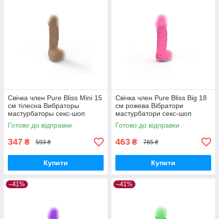
Свічка член Pure Bliss Mini 15
Свічка член Pure Bliss Big 18
см тілесна Вибраторы
см рожева Вібратори
мастурбаторы секс-шоп
мастурбатори секс-шоп
Готово до відправки
Готово до відправки
347
463
₴
₴
593 ₴
785 ₴
Купити
Купити
–41%
–41%