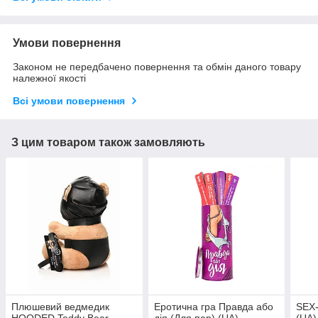
Умови повернення
Законом не передбачено повернення та обмін даного товару
належної якості
Всі умови повернення
З цим товаром також замовляють
Плюшевий ведмедик
Еротична гра Правда або
SEX-
HOODED Teddy Bear
дія (Для пар) (UA)
(UA)