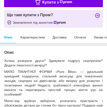
Купити з
Що таке купити з Пром?
Замовлення під захистом
Опис
Характеристики
Доставка
Оплата
Умови п
Опис
Хочеш розіграти друга? Здивувати подругу сюрпризом?
Додати пікантності вечірці?
МИЛО ПІКАНТНОЇ ФОРМИ «Pure Bliss» — ідеальний
кумедний подарунок, стильний аксесуар для тематичних
заходів, сюрприз на дівич-вечір або вечірку для розкутих і
позитивних людей! Надасть грайливості атмосфері ванної
кімнати та перетворить простий процес миття рук на
особливий!
Мило-чор зруйнує заборони, розпалить пристрасть і
обов'язково дістане до «точки G» твого настрою! Подарує нові