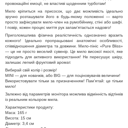
провокаційні емоції, не властиві щоденним турботам!
Мило кріпиться на присосок, що дає можливість ідеально
зручно розташувати його в будь-якому положенні — варто
просто зафіксувати мило-член на румобійнику, стіні або шафі.
І повір, кожен процес миття рук запам'ятається надовго!
Приголомшлива фізична реалістичність однозначно вразить
кожного! Ідеально пропрацьовані анатомічні особливості,
співвідношення діаметра та довжини. Мило-пініс «Pure Bliss»
— це не просто веселий сувенір. Це мило високої якості, яке
підходить для активного використання! Не пересушує шкіру,
залишає легкий фруктовий аромат.
Вибирай свій колір і розмір!
MINI — для новачків, або BIG — для поціновувачів величини!
Використовувати тільки за призначенням! Пам'ятай: це тільки
мило!
Залежно від параметрів монітора можлива відмінність відтінків
із реальним кольором мила.
Характеристики продукту:
Маса: 165 г
Висота: 15 см
Діаметр: 3,4 см