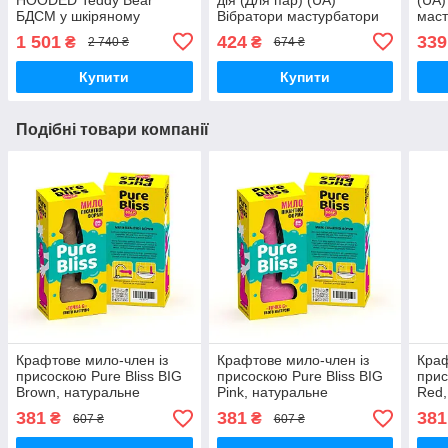
БДСМ у шкіряному
Вібратори мастурбатори
маст
капюшоні з повідцем,
секс-шоп
1 501
424
339
₴
₴
2 740 ₴
674 ₴
23x16x12 см Вібратори
мастурбатори секс-шоп
Купити
Купити
Подібні товари компанії
Крафтове мило-член із
Крафтове мило-член із
Краф
присоскою Pure Bliss BIG
присоскою Pure Bliss BIG
прис
Brown, натуральне
Pink, натуральне
Red,
Вібратори мастурбатори
Вібратори мастурбатори
Вібр
381
381
381
₴
₴
607 ₴
607 ₴
секс-шоп
секс-шоп
секс