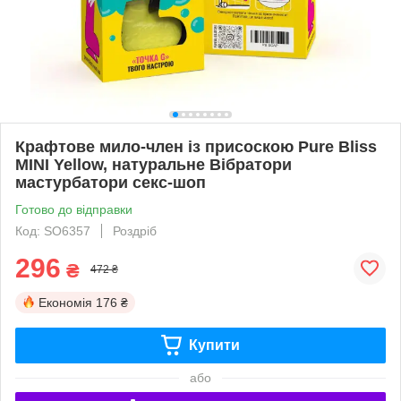
Крафтове мило-член із присоскою Pure Bliss
MINI Yellow, натуральне Вібратори
мастурбатори секс-шоп
Готово до відправки
Код: SO6357
Роздріб
296
₴
472 ₴
Економія
176 ₴
Купити
або