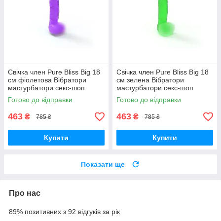
Свічка член Pure Bliss Big 18
Свічка член Pure Bliss Big 18
см фіолетова Вібратори
см зелена Вібратори
мастурбатори секс-шоп
мастурбатори секс-шоп
Готово до відправки
Готово до відправки
463
463
₴
₴
785 ₴
785 ₴
Купити
Купити
Показати ще
Про нас
89% позитивних з 92 відгуків за рік