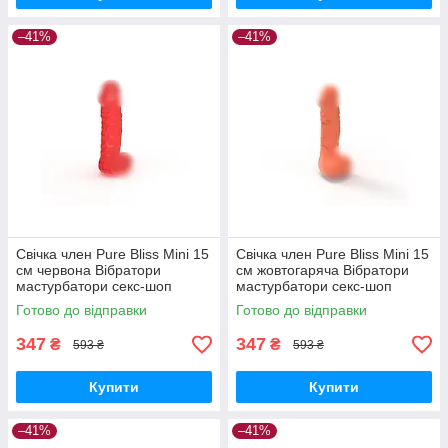
–41%
–41%
Свічка член Pure Bliss Mini 15
Свічка член Pure Bliss Mini 15
см червона Вібратори
см жовтогаряча Вібратори
мастурбатори секс-шоп
мастурбатори секс-шоп
Готово до відправки
Готово до відправки
347
347
₴
₴
593 ₴
593 ₴
Купити
Купити
–41%
–41%