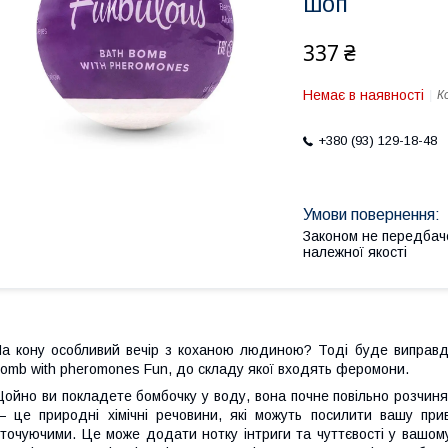
шоп
337 ₴
Немає в наявності
К
+380 (93) 129-18-48
Законом не передбач
належної якості
а кону особливий вечір з коханою людиною? Тоді буде виправд
omb with pheromones Fun, до складу якої входять феромони.
ойно ви покладете бомбочку у воду, вона почне повільно розчин
 це природні хімічні речовини, які можуть посилити вашу прив
точуючими. Це може додати нотку інтриги та чуттєвості у вашому