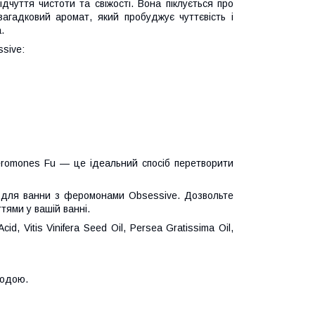
ідчуття чистоти та свіжості. Вона піклується про
агадковий аромат, який пробуджує чуттєвість і
.
ssive:
romones Fu — це ідеальний спосіб перетворити
 для ванни з феромонами Obsessive. Дозвольте
тями у вашій ванні.
id, Vitis Vinifera Seed Oil, Persea Gratissima Oil,
водою.