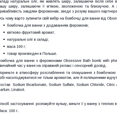
кладі натуральні олії, які живлять шкіру, залишаючи після себе в
ашу шкіру, залишаючи її м'якою, зволоженою та блискучою. А з
ривабливість завдяки феромонам, зведе з розуму вашого партнера
сь чому варто зупинити свій вибір на бомбочці для ванни від Obse
бомбочка для ванни з додаванням феромонів;
квітково-фруктовий аромат;
натуральні олії в складі;
маса 100 г;
товар произведен в Польше.
омбочка для ванни з феромонами Obsessive Bath bomb with phe
вичайний час у ванні на справжній релакс і сенсорний досвід.
ориньте в атмосферу розслаблення та спокушання з бомбочкою
обі насолоджуватися не тільки ароматом, але й поліпшеними відчут
остав: Sodium Bicarbonate, Sodium Sulfate, Sodium Chloride, Citric Ac
arfum, Linalool.
посіб застосування: розпакуйте кульку, киньте її у ванну з теплою 
аса: 100 г.