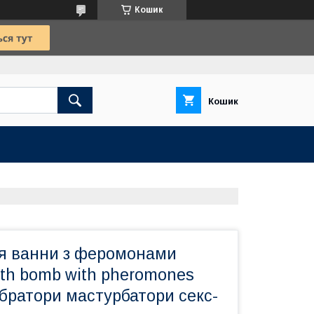
Кошик
Кошик
я ванни з феромонами
th bomb with pheromones
Вібратори мастурбатори секс-