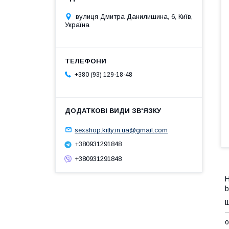
вулиця Дмитра Данилишина, 6, Київ,
Україна
+380 (93) 129-18-48
sexshop.kitty.in.ua@gmail.com
+380931291848
+380931291848
Н
b
Щ
—
о