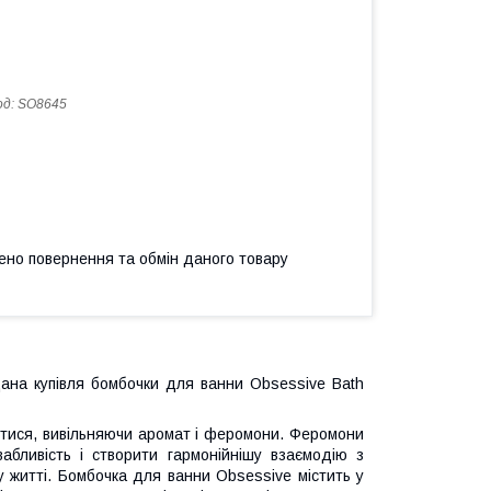
од:
SO8645
ено повернення та обмін даного товару
ана купівля бомбочки для ванни Obsessive Bath
ятися, вивільняючи аромат і феромони. Феромони
абливість і створити гармонійнішу взаємодію з
 житті. Бомбочка для ванни Obsessive містить у