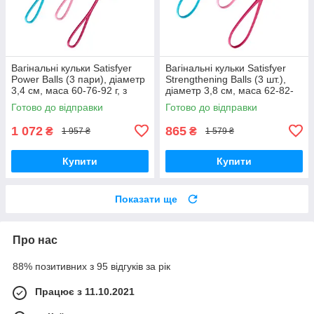
Вагінальні кульки Satisfyer
Вагінальні кульки Satisfyer
Power Balls (3 пари), діаметр
Strengthening Balls (3 шт.),
3,4 см, маса 60-76-92 г, з
діаметр 3,8 см, маса 62-82-
кулькою всередині Вібратори
98г, монолітні Вібратори
Готово до відправки
Готово до відправки
мастурбатори
мастурбатори
1 072
865
₴
₴
1 957 ₴
1 579 ₴
Купити
Купити
Показати ще
Про нас
88% позитивних з 95 відгуків за рік
Працює з 11.10.2021