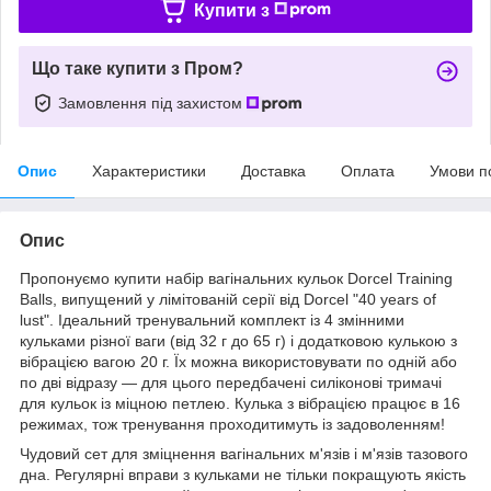
Купити з
Що таке купити з Пром?
Замовлення під захистом
Опис
Характеристики
Доставка
Оплата
Умови п
Опис
Пропонуємо купити набір вагінальних кульок Dorcel Training
Balls, випущений у лімітованій серії від Dorcel "40 years of
lust". Ідеальний тренувальний комплект із 4 змінними
кульками різної ваги (від 32 г до 65 г) і додатковою кулькою з
вібрацією вагою 20 г. Їх можна використовувати по одній або
по дві відразу — для цього передбачені силіконові тримачі
для кульок із міцною петлею. Кулька з вібрацією працює в 16
режимах, тож тренування проходитимуть із задоволенням!
Чудовий сет для зміцнення вагінальних м'язів і м'язів тазового
дна. Регулярні вправи з кульками не тільки покращують якість