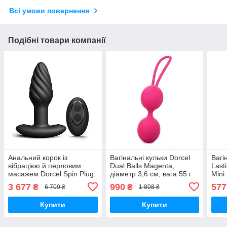
Всі умови повернення
Подібні товари компанії
Анальний корок із
Вагінальні кульки Dorcel
Вагі
вібрацією й перловим
Dual Balls Magenta,
Last
масажем Dorcel Spin Plug,
діаметр 3,6 см, вага 55 г
Mini
макс. діам. 3,8 см, пульт
Вібратори мастурбатори
3,4 
3 677
990
577
₴
₴
6 709 ₴
1 808 ₴
ДК Вібратори
секс-шоп
маст
мастурбатори секс-шоп
Купити
Купити