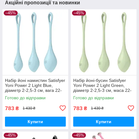
Акційні пропозиції та новинки
–45%
–45%
Набір йоні намистин Satisfyer
Набір йоні-бусин Satisfyer
Yoni Power 2 Light Blue,
Yoni Power 2 Light Green,
діаметр 2-2,5-3 см, вага 22-
діаметр 2-2,5-3 см, маса 22-
44-73 гр Вібратори
44-73 г Вібратори
Готово до відправки
Готово до відправки
мастурбатори секс-шоп
мастурбатори секс-шоп
783
783
₴
₴
1 430 ₴
1 430 ₴
Купити
Купити
–45%
–45%