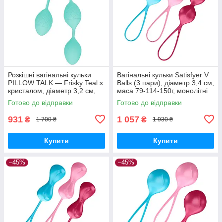
Розкішні вагінальні кульки
Вагінальні кульки Satisfyer V
PILLOW TALK — Frisky Teal з
Balls (3 пари), діаметр 3,4 см,
кристалом, діаметр 3,2 см,
маса 79-114-150г, монолітні
вага 49-75 гр Вібратори
Вібратори мастурбатори
Готово до відправки
Готово до відправки
мастурбатори секс-шоп
секс-шоп
931
1 057
₴
₴
1 700 ₴
1 930 ₴
Купити
Купити
–45%
–45%