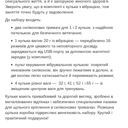
сексуального життя, а й є запорукою жіночого здоров'я.
Зверніть увагу, що в комплекті є кулька з вібрацією, тож
заняття точно будуть у задоволення.
До набору входить:
два силіконових тримачі для 1 і 2 кульок, з надійною
петелькою для безпечного витягання;
1 кулька вагою 20 г із вібрацією — передбачено 16
режимів для цікавого та неповторного досвіду,
заряджається від USB-порту за допомогою магнітної
зарядки (у комплекті);
пульт керування вібрувальною кулькою: покритий
нековзним силіконом, він зручно лежатиме в долоні, а
дві кнопки легко натискаються й перемикають режими;
4 кульки різної ваги — 32 г, 41 г, 52 г і 65 г — зі
зміщеним центром ваги для тренувань.
Кульки мають привабливий та дорогий вигляд, зроблені в
металізованих відтінках і забезпечені спеціальними пазами
для щільного кріплення в силіконових тримачах. Розкішна
щільна коробка підкреслює винятковість набору. Крутий і
практичний подарунок!