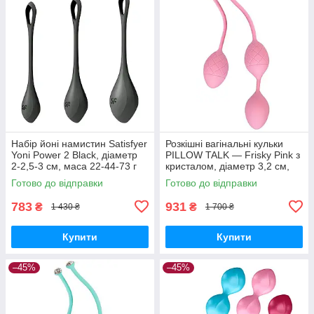
Набір йоні намистин Satisfyer
Розкішні вагінальні кульки
Yoni Power 2 Black, діаметр
PILLOW TALK — Frisky Pink з
2-2,5-3 см, маса 22-44-73 г
кристалом, діаметр 3,2 см,
Вібратори мастурбатори
вага 49-75 гр Вібратори
Готово до відправки
Готово до відправки
секс-шоп
мастурбатори секс-шоп
783
931
₴
₴
1 430 ₴
1 700 ₴
Купити
Купити
–45%
–45%