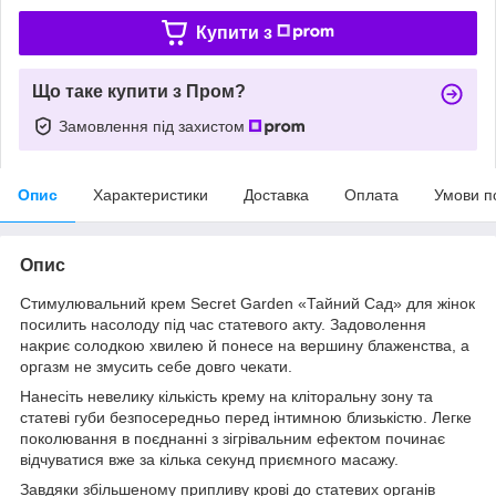
Купити з
Що таке купити з Пром?
Замовлення під захистом
Опис
Характеристики
Доставка
Оплата
Умови п
Опис
Стимулювальний крем Secret Garden «Тайний Сад» для жінок
посилить насолоду під час статевого акту. Задоволення
накриє солодкою хвилею й понесе на вершину блаженства, а
оргазм не змусить себе довго чекати.
Нанесіть невелику кількість крему на кліторальну зону та
статеві губи безпосередньо перед інтимною близькістю. Легке
поколювання в поєднанні з зігрівальним ефектом починає
відчуватися вже за кілька секунд приємного масажу.
Завдяки збільшеному припливу крові до статевих органів