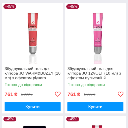
–45%
–45%
Збуджувальний гель для
Збуджувальний гель для
клітора JO WARM&BUZZY (10
клітора JO 12VOLT (10 мл) з
мл) з ефектом рідкого
ефектом пульсації й
вібратора Вібратори
розігрівання Вібратори
Готово до відправки
Готово до відправки
мастурбатори секс-шоп
мастурбатори секс-шоп
761
761
₴
₴
1 390 ₴
1 390 ₴
Купити
Купити
–45%
–45%