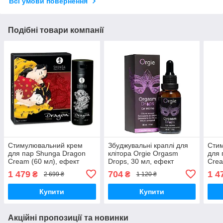
Всі умови повернення
Подібні товари компанії
Стимулювальний крем
Збуджувальні краплі для
Сти
для пар Shunga Dragon
клітора Orgie Orgasm
для 
Cream (60 мл), ефект
Drops, 30 мл, ефект
Crea
тепло-холод і
розігрівання й
ніжн
1 479
704
1 4
₴
₴
2 699 ₴
1 120 ₴
поколювання Вібратори
охолодження Вібратори
маст
мастурбатори секс-шоп
мастурбатори секс-шоп
Купити
Купити
Акційні пропозиції та новинки