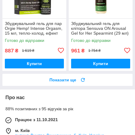
Збуджувальний гель для пар
Збуджувальний гель для
Orgie Hemp! Intense Orgasm,
клітора Sensuva ON Arousal
15 мл, тепло-холод, ефект
Gel for Her Spearmint (29 мл)
сильної вібрації Вібратори
Вібратори мастурбатори
Готово до відправки
Готово до відправки
мастурбатори секс-шоп
секс-шоп
887
961
₴
₴
1 619 ₴
1 754 ₴
Купити
Купити
Показати ще
Про нас
88% позитивних з 95 відгуків за рік
Працює з 11.10.2021
м. Київ