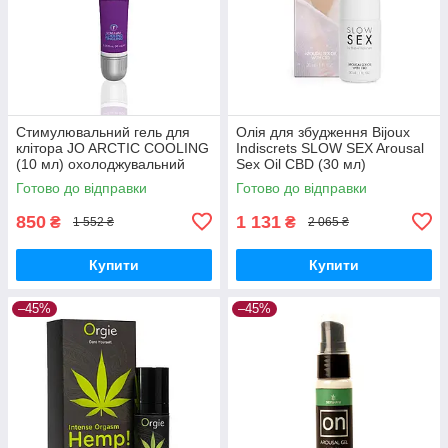
Стимулювальний гель для
Олія для збудження Bijoux
клітора JO ARCTIC COOLING
Indiscrets SLOW SEX Arousal
(10 мл) охолоджувальний
Sex Oil CBD (30 мл)
Вібратори мастурбатори
Вібратори мастурбатори
Готово до відправки
Готово до відправки
секс-шоп
секс-шоп
850
1 131
₴
₴
1 552 ₴
2 065 ₴
Купити
Купити
–45%
–45%