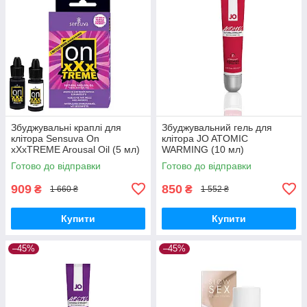
Збуджувальні краплі для
Збуджувальний гель для
клітора Sensuva On
клітора JO ATOMIC
xXxTREME Arousal Oil (5 мл)
WARMING (10 мл)
with Antidote (5 мл) + антидот
розігрівальний Вібратори
Готово до відправки
Готово до відправки
Вібратори мастурбатори
мастурбатори секс-шоп
909
850
₴
₴
1 660 ₴
1 552 ₴
Купити
Купити
–45%
–45%