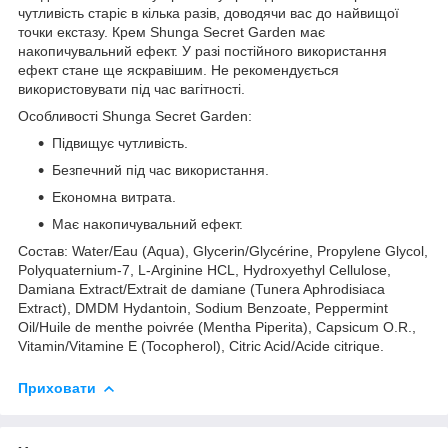
чутливість старіє в кілька разів, доводячи вас до найвищої
точки екстазу. Крем Shunga Secret Garden має
накопичувальний ефект. У разі постійного використання
ефект стане ще яскравішим. Не рекомендується
використовувати під час вагітності.
Особливості Shunga Secret Garden:
Підвищує чутливість.
Безпечний під час використання.
Економна витрата.
Має накопичувальний ефект.
Состав: Water/Eau (Aqua), Glycerin/Glycérine, Propylene Glycol,
Polyquaternium-7, L-Arginine HCL, Hydroxyethyl Cellulose,
Damiana Extract/Extrait de damiane (Tunera Aphrodisiaca
Extract), DMDM Hydantoin, Sodium Benzoate, Peppermint
Oil/Huile de menthe poivrée (Mentha Piperita), Capsicum O.R.,
Vitamin/Vitamine E (Tocopherol), Citric Acid/Acide citrique.
Приховати