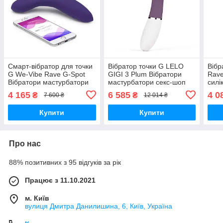
Смарт-вібратор для точки
Вібратор точки G LELO
Вібр
G We-Vibe Rave G-Spot
GIGI 3 Plum Вібратори
Rave
Вібратори мастурбатори
мастурбатори секс-шоп
силі
секс-шоп
19.3
4 165
6 585
4 0
₴
₴
7 600 ₴
12 014 ₴
маст
Купити
Купити
Про нас
88% позитивних з 95 відгуків за рік
Працює з 11.10.2021
м. Київ
вулиця Дмитра Данилишина, 6, Київ, Україна