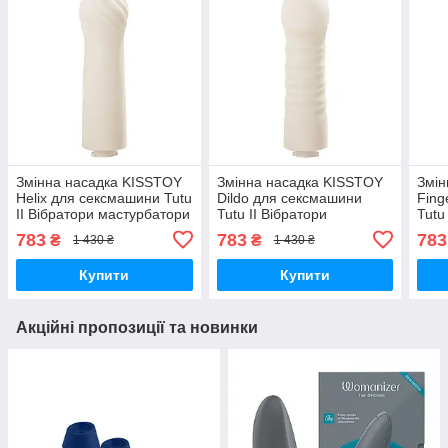
Змінна насадка KISSTOY
Змінна насадка KISSTOY
Змін
Helix для сексмашини Tutu
Dildo для сексмашини
Fing
II Вібратори мастурбатори
Tutu II Вібратори
Tutu
секс-шоп
мастурбатори секс-шоп
маст
783
783
783
₴
₴
1 430 ₴
1 430 ₴
Купити
Купити
Акційні пропозиції та новинки