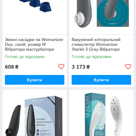
Змінні насадки на Womanizer
Вакуумний кліторальний
Duo, синій, розмір M
стимулятор Womanizer
Вібратори мастурбатори
Starlet 3 Gray Вібратори
секс-шоп
мастурбатори секс-шоп
Готово до відправки
Готово до відправки
608
3 173
₴
₴
Купити
Купити