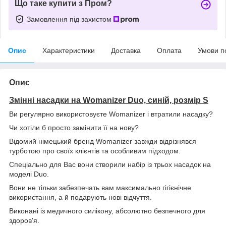
Що таке купити з Пром?
Замовлення під захистом
Опис
Характеристики
Доставка
Оплата
Умови п
Опис
Змінні насадки на Womanizer Duo, синій, розмір S
Ви регулярно використовуєте Womanizer і втратили насадку?
Чи хотіли б просто замінити її на нову?
Відомий німецький бренд Womanizer завжди відрізнявся
турботою про своїх клієнтів та особливим підходом.
Спеціально для Вас вони створили набір із трьох насадок на
моделі Duo.
Вони не тільки забезпечать вам максимально гігієнічне
використання, а й подарують нові відчуття.
Виконані із медичного силікону, абсолютно безпечного для
здоров'я.