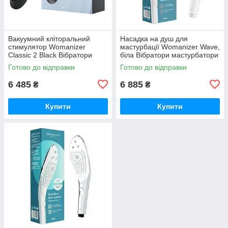
Вакуумний кліторальний
Насадка на душ для
стимулятор Womanizer
мастурбації Womanizer Wave,
Classic 2 Black Вібратори
біла Вібратори мастурбатори
мастурбатори секс-шоп
секс-шоп
Готово до відправки
Готово до відправки
6 485
6 885
₴
₴
Купити
Купити