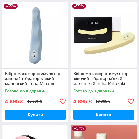
–55%
–55%
Вібро масажер стимулятор
Вібро масажер стимулятор
жіночий вібратор мʼякий
жіночий вібратор мʼякий
маленький Iroha Minamo
маленький Iroha Mikazuki
Tenga Тенга медичний
Tenga Тенга медичний
Готово до відправки
Готово до відправки
силікон
силікон
4 895
4 895
₴
₴
10 895 ₴
10 895 ₴
Купити
Купити
–37%