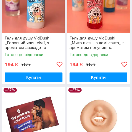
Гель для душу VidDushi
Гель для душу VidDushi
,,Головний член сім'ї, з
,,Мита піся – в домі свято,, з
ароматом авокадо та
ароматом полуниці та
гуарани, 200 мл Вібратори
маскарпоне, 200 мл
Готово до відправки
Готово до відправки
мастурбатори секс-шоп
Вібратори мастурбатори
секс-шоп
194
194
₴
₴
310 ₴
310 ₴
Купити
Купити
–37%
–37%