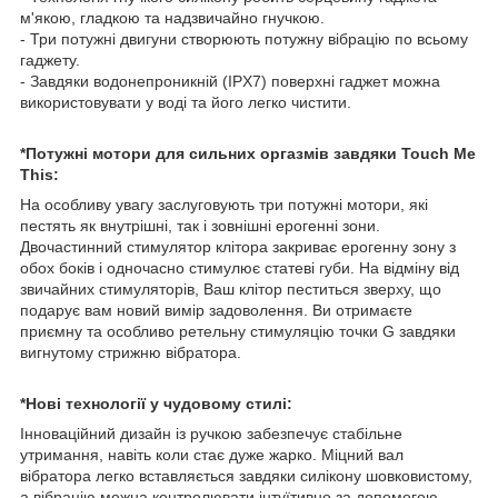
м'якою, гладкою та надзвичайно гнучкою.
- Три потужні двигуни створюють потужну вібрацію по всьому
гаджету.
- Завдяки водонепроникній (IPX7) поверхні гаджет можна
використовувати у воді та його легко чистити.
*Потужні мотори для сильних оргазмів завдяки Touch Me
This:
На особливу увагу заслуговують три потужні мотори, які
пестять як внутрішні, так і зовнішні ерогенні зони.
Двочастинний стимулятор клітора закриває ерогенну зону з
обох боків і одночасно стимулює статеві губи. На відміну від
звичайних стимуляторів, Ваш клітор пеститься зверху, що
подарує вам новий вимір задоволення. Ви отримаєте
приємну та особливо ретельну стимуляцію точки G завдяки
вигнутому стрижню вібратора.
*Нові технології у чудовому стилі:
Інноваційний дизайн із ручкою забезпечує стабільне
утримання, навіть коли стає дуже жарко. Міцний вал
вібратора легко вставляється завдяки силікону шовковистому,
а вібрацію можна контролювати інтуїтивно за допомогою