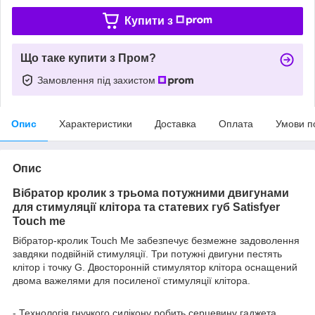
Купити з
Що таке купити з Пром?
Замовлення під захистом
Опис
Характеристики
Доставка
Оплата
Умови п
Опис
Вібратор кролик з трьома потужними двигунами
для стимуляції клітора та статевих губ Satisfyer
Touch me
Вібратор-кролик Touch Me забезпечує безмежне задоволення
завдяки подвійній стимуляції. Три потужні двигуни пестять
клітор і точку G. Двосторонній стимулятор клітора оснащений
двома важелями для посиленої стимуляції клітора.
- Технологія гнучкого силікону робить серцевину гаджета