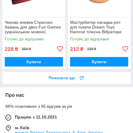
Чекова книжка Страсних
Мастурбатор насадка-рот
бажань для двох Fun Games
для помпи Dream Toys
(українською мовою)
Ramrod тілесна Вібратори
Вібратори мастурбатори
мастурбатори секс-шоп
Готово до відправки
Готово до відправки
секс-шоп
228
212
₴
₴
364 ₴
338 ₴
Купити
Купити
Показати ще
Про нас
88% позитивних з 95 відгуків за рік
Працює з 11.10.2021
м. Київ
вулиця Дмитра Данилишина, 6, Київ, Україна