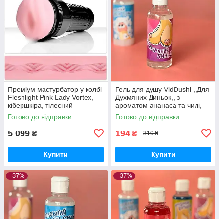
Преміум мастурбатор у колбі
Гель для душу VidDushi ,,Для
Fleshlight Pink Lady Vortex,
Духмяних Диньок,, з
кібершкіра, тілесний
ароматом ананаса та чилі,
200 мл Вібратори
Готово до відправки
Готово до відправки
мастурбатори секс-шоп
5 099
194
₴
₴
310 ₴
Купити
Купити
–37%
–37%