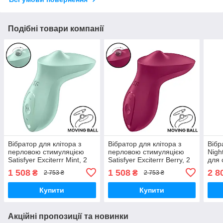
Подібні товари компанії
Вібратор для клітора з
Вібратор для клітора з
Вібр
перловою стимуляцією
перловою стимуляцією
Nigh
Satisfyer Exciterrr Mint, 2
Satisfyer Exciterrr Berry, 2
для 
незалежні мотори
незалежні мотори
черв
1 508
1 508
2 8
₴
₴
2 753 ₴
2 753 ₴
Вібратори мастурбатори
Вібратори мастурбатори
маст
секс-шоп
секс-шоп
Купити
Купити
Акційні пропозиції та новинки