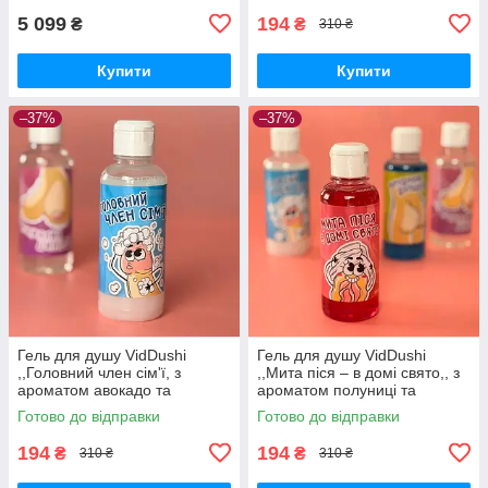
5 099
194
₴
₴
310 ₴
Купити
Купити
–37%
–37%
Гель для душу VidDushi
Гель для душу VidDushi
,,Головний член сім'ї, з
,,Мита піся – в домі свято,, з
ароматом авокадо та
ароматом полуниці та
гуарани, 200 мл Вібратори
маскарпоне, 200 мл
Готово до відправки
Готово до відправки
мастурбатори секс-шоп
Вібратори мастурбатори
секс-шоп
194
194
₴
₴
310 ₴
310 ₴