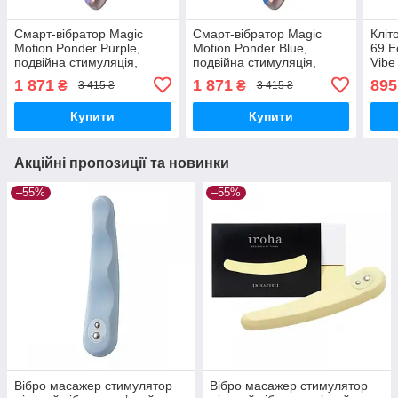
Смарт-вібратор Magic
Смарт-вібратор Magic
Кліт
Motion Ponder Purple,
Motion Ponder Blue,
69 E
подвійна стимуляція,
подвійна стимуляція,
Vibe
віброяйце + язичок для
віброяйце + язичок для
маст
1 871
1 871
895
₴
₴
3 415 ₴
3 415 ₴
клітора Вібратори
клітора Вібратори
мастурбатори секс-шоп
мастурбатори секс-шоп
Купити
Купити
Акційні пропозиції та новинки
–55%
–55%
Вібро масажер стимулятор
Вібро масажер стимулятор