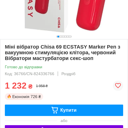
Міні вібратор Chisa 69 ECSTASY Marker Pen з
вакуумною стимуляцією клітора, червоний
Вібратори мастурбатори секс-шоп
Готово до відправки
Код: 36766/CN-824336766
Роздріб
1 232
₴
1 958 ₴
Економія
726 ₴
Купити
або