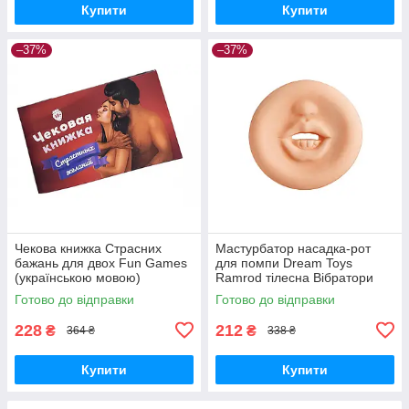
Купити
Купити
–37%
–37%
Чекова книжка Страсних
Мастурбатор насадка-рот
бажань для двох Fun Games
для помпи Dream Toys
(українською мовою)
Ramrod тілесна Вібратори
Вібратори мастурбатори
мастурбатори секс-шоп
Готово до відправки
Готово до відправки
секс-шоп
228
212
₴
₴
364 ₴
338 ₴
Купити
Купити