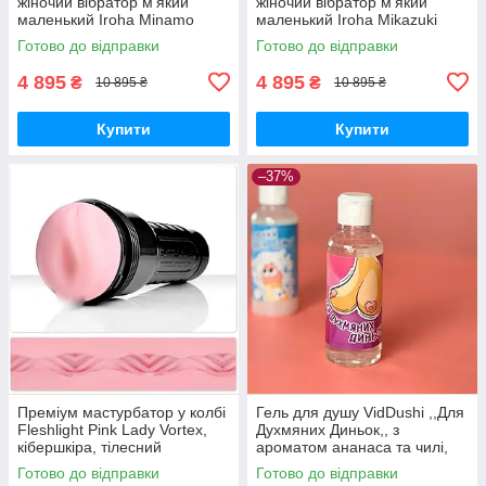
жіночий вібратор мʼякий
жіночий вібратор мʼякий
маленький Iroha Minamo
маленький Iroha Mikazuki
Tenga Тенга медичний
Tenga Тенга медичний
Готово до відправки
Готово до відправки
силікон
силікон
4 895
4 895
₴
₴
10 895 ₴
10 895 ₴
Купити
Купити
–37%
Преміум мастурбатор у колбі
Гель для душу VidDushi ,,Для
Fleshlight Pink Lady Vortex,
Духмяних Диньок,, з
кібершкіра, тілесний
ароматом ананаса та чилі,
200 мл Вібратори
Готово до відправки
Готово до відправки
мастурбатори секс-шоп