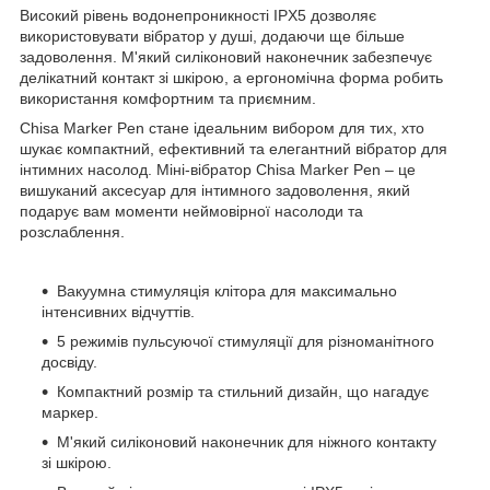
Високий рівень водонепроникності IPX5 дозволяє
використовувати вібратор у душі, додаючи ще більше
задоволення. М'який силіконовий наконечник забезпечує
делікатний контакт зі шкірою, а ергономічна форма робить
використання комфортним та приємним.
Chisa Marker Pen стане ідеальним вибором для тих, хто
шукає компактний, ефективний та елегантний вібратор для
інтимних насолод. Міні-вібратор Chisa Marker Pen – це
вишуканий аксесуар для інтимного задоволення, який
подарує вам моменти неймовірної насолоди та
розслаблення.
Вакуумна стимуляція клітора для максимально
інтенсивних відчуттів.
5 режимів пульсуючої стимуляції для різноманітного
досвіду.
Компактний розмір та стильний дизайн, що нагадує
маркер.
М'який силіконовий наконечник для ніжного контакту
зі шкірою.