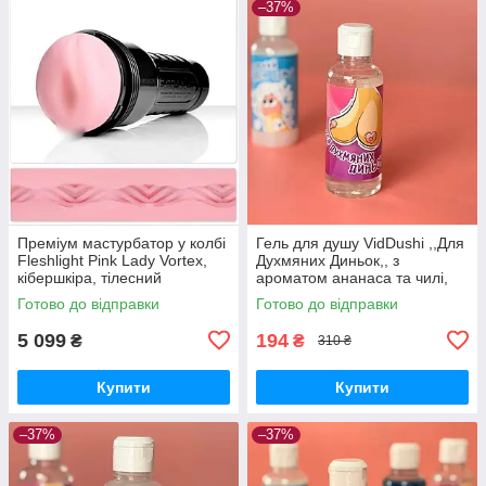
–37%
Преміум мастурбатор у колбі
Гель для душу VidDushi ,,Для
Fleshlight Pink Lady Vortex,
Духмяних Диньок,, з
кібершкіра, тілесний
ароматом ананаса та чилі,
200 мл Вібратори
Готово до відправки
Готово до відправки
мастурбатори секс-шоп
5 099
194
₴
₴
310 ₴
Купити
Купити
–37%
–37%