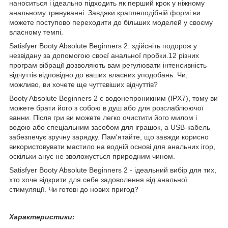
наноситься і ідеально підходить як перший крок у ніжному
анальному тренуванні. Завдяки краплеподібній формі ви
можете поступово переходити до більших моделей у своєму
власному темпі.
Satisfyer Booty Absolute Beginners 2: здійсніть подорож у
незвідану за допомогою своєї анальної пробки.12 різних
програм вібрації дозволяють вам регулювати інтенсивність
відчуттів відповідно до ваших власних уподобань. Чи,
можливо, ви хочете ще чуттєвіших відчуттів?
Booty Absolute Beginners 2 є водонепроникним (IPX7), тому ви
можете брати його з собою в душ або для розслаблюючої
ванни. Після гри ви можете легко очистити його милом і
водою або спеціальним засобом для іграшок, а USB-кабель
забезпечує зручну зарядку. Пам'ятайте, що завжди корисно
використовувати мастило на водній основі для анальних ігор,
оскільки анус не зволожується природним чином.
Satisfyer Booty Absolute Beginners 2 - ідеальний вибір для тих,
хто хоче відкрити для себе задоволення від анальної
стимуляції. Чи готові до нових пригод?
Характеристики: