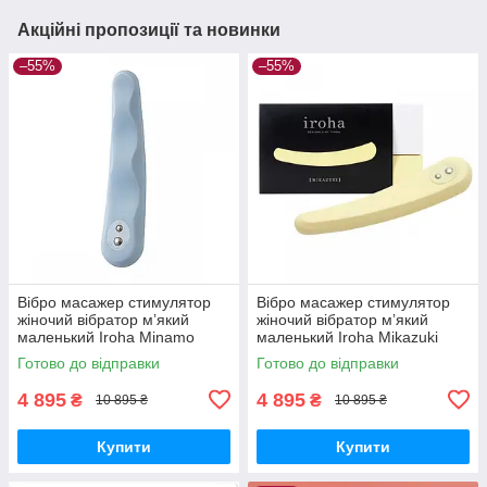
Акційні пропозиції та новинки
–55%
–55%
Вібро масажер стимулятор
Вібро масажер стимулятор
жіночий вібратор мʼякий
жіночий вібратор мʼякий
маленький Iroha Minamo
маленький Iroha Mikazuki
Tenga Тенга медичний
Tenga Тенга медичний
Готово до відправки
Готово до відправки
силікон
силікон
4 895
4 895
₴
₴
10 895 ₴
10 895 ₴
Купити
Купити