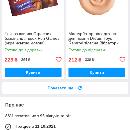
Чекова книжка Страсних
Мастурбатор насадка-рот
бажань для двох Fun Games
для помпи Dream Toys
(українською мовою)
Ramrod тілесна Вібратори
Вібратори мастурбатори
мастурбатори секс-шоп
Готово до відправки
Готово до відправки
секс-шоп
228
212
₴
₴
364 ₴
338 ₴
Купити
Купити
Показати ще
Про нас
88% позитивних з 95 відгуків за рік
Працює з 11.10.2021