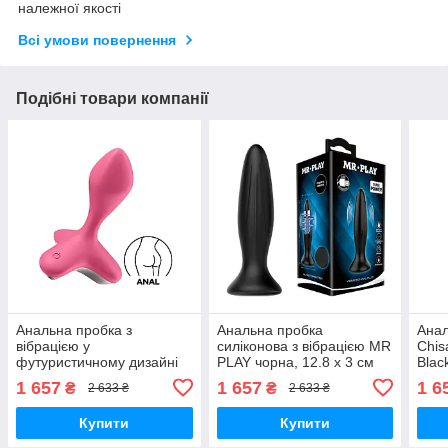
належної якості
Всі умови повернення
Подібні товари компанії
Анальна пробка з
Анальна пробка
Анал
вібрацією у
силіконова з вібрацією MR
Chis
футуристичному дизайні
PLAY чорна, 12.8 х 3 см
Blac
Satisfyer Game Changer,
Вібратори мастурбатори
чорн
1 657
1 657
1 6
₴
₴
2 633 ₴
2 633 ₴
рожевий Вібратори
секс-шоп
маст
мастурбатори секс-шоп
Купити
Купити