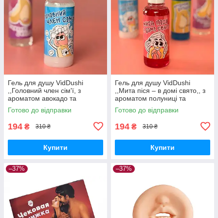
Гель для душу VidDushi
Гель для душу VidDushi
,,Головний член сім'ї, з
,,Мита піся – в домі свято,, з
ароматом авокадо та
ароматом полуниці та
гуарани, 200 мл Вібратори
маскарпоне, 200 мл
Готово до відправки
Готово до відправки
мастурбатори секс-шоп
Вібратори мастурбатори
секс-шоп
194
194
₴
₴
310 ₴
310 ₴
Купити
Купити
–37%
–37%