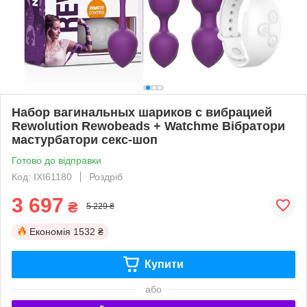
Набор вагинальных шариков с вибрацией
Rewolution Rewobeads + Watchme Вібратори
мастурбатори секс-шоп
Готово до відправки
Код: IXI61180
Роздріб
3 697
₴
5 229 ₴
Економія
1532 ₴
Купити
або