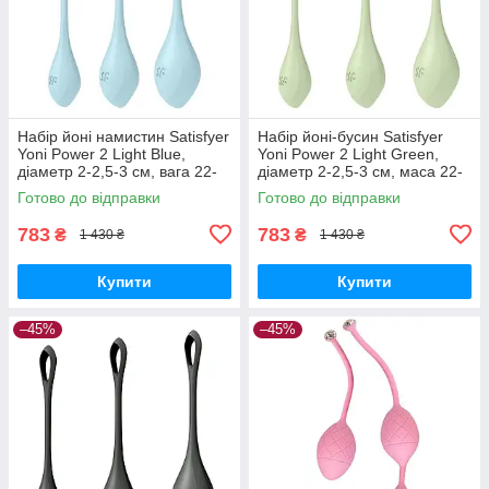
Набір йоні намистин Satisfyer
Набір йоні-бусин Satisfyer
Yoni Power 2 Light Blue,
Yoni Power 2 Light Green,
діаметр 2-2,5-3 см, вага 22-
діаметр 2-2,5-3 см, маса 22-
44-73 гр Вібратори
44-73 г Вібратори
Готово до відправки
Готово до відправки
мастурбатори секс-шоп
мастурбатори секс-шоп
783
783
₴
₴
1 430 ₴
1 430 ₴
Купити
Купити
–45%
–45%