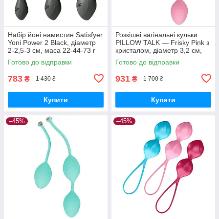
Набір йоні намистин Satisfyer
Розкішні вагінальні кульки
Yoni Power 2 Black, діаметр
PILLOW TALK — Frisky Pink з
2-2,5-3 см, маса 22-44-73 г
кристалом, діаметр 3,2 см,
Вібратори мастурбатори
вага 49-75 гр Вібратори
Готово до відправки
Готово до відправки
секс-шоп
мастурбатори секс-шоп
783
931
₴
₴
1 430 ₴
1 700 ₴
Купити
Купити
–45%
–45%