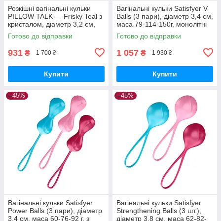
Розкішні вагінальні кульки
Вагінальні кульки Satisfyer V
PILLOW TALK — Frisky Teal з
Balls (3 пари), діаметр 3,4 см,
кристалом, діаметр 3,2 см,
маса 79-114-150г, монолітні
вага 49-75 гр Вібратори
Вібратори мастурбатори
Готово до відправки
Готово до відправки
мастурбатори секс-шоп
секс-шоп
931
1 057
₴
₴
1 700 ₴
1 930 ₴
Купити
Купити
–45%
–45%
Вагінальні кульки Satisfyer
Вагінальні кульки Satisfyer
Power Balls (3 пари), діаметр
Strengthening Balls (3 шт.),
3,4 см, маса 60-76-92 г, з
діаметр 3,8 см, маса 62-82-