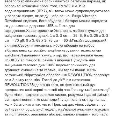
веселого компаньйона сприймаються багатьма парами, як
особливо інтенсивні.Кромі того, REWOBEADS є
водонепроникним (IPX7), він також може супроводжувати вас
у вологих місцях, як-от душ або ванна. Якщо Vibration
Rewobead видихся, його вбудовані батареї можна зарядити
за допомогою доданого USB-кабелю для
заряджання.Характеристики Установіть любовні кульки для
зміцнення тазового дна.4, 1 x 3, 3 см — 35 г8, 9 x 3, 25 x 3, 3
см — 70 g9, 9 x 3, 65 x 3, 75 см — 60 гМ'який і шовковистий
силікон.Сверхнінтенсивна глибока вібрація на наборі
вібрувальних кульок.Дистанційне керування технологією
watchme.Літій-іонний акумулятор, що перерізується через
USBIPX7 sn mexico10 режимів вібрації Підходить для
зміцнення тазового дна.100% водонепроникність для
зручності очищення та гаряче, ніж гарячі ванни 100%
веганський вібраторДля оброблення REWOLUTION пропонує
вам 2-річну гарантію. Готові до дії?Чем натхненна
REWOLUTION?Задовго до того, як феміністський рух
представив свої перші колекції під час Французької революції,
були жінки, наділені великою силою, розумом і здатні змінити
світ; досягнення, яке має подвійну цінність, з огляду на час,
коли багато хто з них жили. Приклад цих жінок свідчить про
руйнування соціальної моделі, нав'язаної очисними класами
та політичною, реальною або церковною владами того часу: