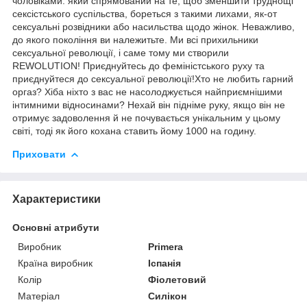
чоловіками. який спрямований на те, щоб зменшити труднощі
сексістського суспільства, бореться з такими лихами, як-от
сексуальні розвідники або насильства щодо жінок. Неважливо,
до якого покоління ви належитьте. Ми всі прихильники
сексуальної революції, і саме тому ми створили
REWOLUTION! Приєднуйтесь до феміністського руху та
приєднуйтеся до сексуальної революції!Хто не любить гарний
оргаз? Хіба ніхто з вас не насолоджується найприємнішими
інтимними відносинами? Нехай він підніме руку, якщо він не
отримує задоволення й не почувається унікальним у цьому
світі, тоді як його кохана ставить йому 1000 на годину.
Приховати
Характеристики
Основні атрибути
Виробник
Primera
Країна виробник
Іспанія
Колір
Фіолетовий
Матеріал
Силікон