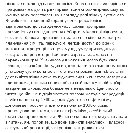
жінка залежала від влади чоловіка. Хоча не всі з них вирішили
працювати на рух за рівні права, вони сприялитривалому та
культурному перетворенню з погляду ролі жінок у суспільстві.
Rewolution натхненний французькою революцією,
адаптованою до сьогодення часу. Заяви про права
наavистість у всіх відношеннях.Аборти, міжрасові відносини,
секс поза браком, еротичне та мастильне кіно, секс-вечірки,
планування сім'ї та, передусім, легкий доступ до різних
методів контрацепції в кінцевому підсумку призводять до
сексуальної революції. Той, який зараз є, має жінок на
передньому краї. У минулому в чоловіків могло бути своє
власне, і, звичайно, їх тудишив, але тільки з звільненням жінок
у нашому суспільстві могли статися справжні зміни.В останні
десятиліття жінки охоче та відкрито вирішили стати матерями-
одиночками, оскільки вони зробити свій шлях у своїй кар'єрі
завдяки автономії, яка більше не є недалекою.Цей спосіб
життя ще більше підкріплюється появою методів репродукції
in vitro на початку 1980-х років. Друга хвиля фемінізму
допомагає просунути третю на початку 1990-х років,
пропонуючи нові теми, як-от екофемінізм, лесбійський
фемінізм і трансфемінізм. Жінки починають отримувати листи
з питань, які, попри те, що вони виникли внаслідок її власної
сексуальної революції, як і раніше контролюються