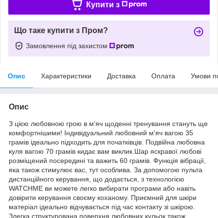
Купити з
Що таке купити з Пром?
Замовлення під захистом
Опис
Характеристики
Доставка
Оплата
Умови п
Опис
З цією любовною грою в м'яч щоденні тренування стануть ще
комфортнішими! Індивідуальний любовний м'яч вагою 35
грамів ідеально підходить для початківців. Подвійна любовна
куля вагою 70 грамів кидає вам виклик.Шар яскравої любові
розміщений посередині та важить 60 грамів. Функція вібрації,
яка також стимулює вас, тут особлива. За допомогою пульта
дистанційного керування, що додається, з технологією
WATCHME ви можете легко вибирати програми або навіть
довірити керування своєму коханому. Приємний для шкіри
матеріал ідеально відчувається під час контакту зі шкірою.
Злегка структурована поверхня любовних кульок також