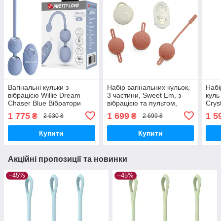
Вагінальні кульки з
Набір вагінальних кульок,
Набі
вібрацією Willie Dream
3 частини, Sweet Em, з
куль
Chaser Blue Вібратори
вібрацією та пультом,
Crys
мастурбатори секс-шоп
рожевий, 3.2-3.6 см
скля
1 775
1 699
1 5
₴
₴
2 630 ₴
2 699 ₴
Вібр
секс
Купити
Купити
Акційні пропозиції та новинки
–45%
–45%