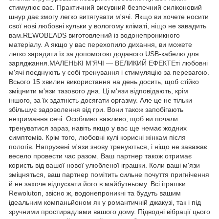
стимулює вас. Практичний висувний безпечний силіконовий
шнур дає змогу легко витягувати м'ячі. Якщо ви хочете носити
свої нові любовні кульки у вологому кліматі, ніщо не завадить
вам.REWOBEADS виготовлений із водонепроникного
матеріалу. А якщо у вас перехопило дихання, ви можете
легко зарядити їх за допомогою доданого USB-кабелю для
заряджання.МАЛЕНЬКІ М'ЯЧІ — ВЕЛИКИЙ ЕФЕКТЕті любовні
м'ячі поєднують у собі тренування і стимуляцію за перевагою.
Всього 15 хвилин використання на день досить, щоб стійко
зміцнити м'язи тазового дна. Ці м'язи відповідають, крім
іншого, за їх здатність досягати оргазму. Але це не тільки
збільшує задоволення від гри. Вони також запобігають
нетримання сечі. Особливо важливо, щоб ви почали
тренуватися зараз, навіть якщо у вас ще немає жодних
симптомів. Крім того, любовні кулі корисні жінкам після
пологів. Напружені м'язи знову тренуються, і ніщо не заважає
весело провести час разом. Ваш партнер також отримає
користь від вашої нової улюбленої іграшки. Коли ваші м'язи
зміцняться, ваш партнер помітить сильне почуття пригнічення
й не захоче відпускати його в майбутньому. Всі іграшки
Rewoluton, звісно ж, водонепроникні та будуть вашим
ідеальним компаньйоном як у романтичній джакузі, так і під
зручними простирадлами вашого дому. Підводні вібрації цього