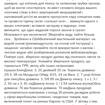
шикарне, що клітинка для пінису та силіконова трубка прозорі,
щоб ви могли спостерігати, як вміст сечового міхура вашого
хлопчика стікає в його закупорений зморшкуватий і
наповнений рот.Ілі ви можете пропустити пару пляшечок пива
та провести гарячу сесію «сильної сечі»... замкнути одного з
ваших хлопчиків і вставити заглушку в задницю, поки
випишете, ще один жаданий порося захоче в туалет.
Можливості гри нескінченні! Зберігайте воду, пийте більше
сечі... Зроблено в СШАбезпечний мастильний матеріал: на
водній основі (рекомендується), на основі олії Інструкції з
чищення: негайно промийте після використання з милом і
теплою водою або розбавленим розчином вибілювача/вода.
Повітря сухе, зберігати продукт далеко від сонячного світла та
високої температури. Уникайте зберігання продукту, що
торкається TPR, вінілу або інших силіконових
іграшок.КляпДліна: 3, 25 дюйма/8 25 см. Корисна довжина:
2/5 5, 08 см.Мундштук Обвід: 6/15, 24 см.Вага: 2, 7 унції.Клітка
для пінісубна довжина: 3, 5/8 89 см.Діаметр пінису: 1 x 1, 5 /
2, 54 см x 3, 81 смДіаметр яєчок: 1 / 2.54 смАльна втулкаОбна
довжина: 76 мм Корисна довжина: 70 ммДана продукція
виготовляється компанією з понад 30-річним досвідом роботи
у сфері виробництва інтимних і медичних товарів, має
величезний попит на ринках Європи та США. У зв'язку з тим,