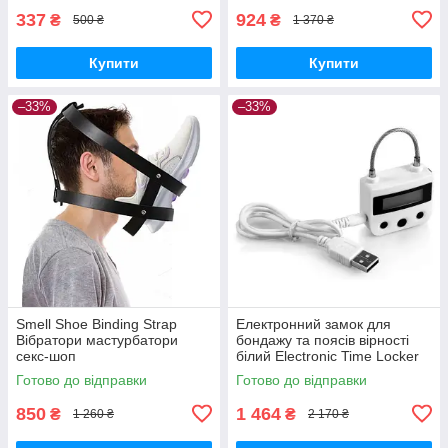
337
924
₴
₴
500 ₴
1 370 ₴
Купити
Купити
–33%
–33%
Smell Shoe Binding Strap
Електронний замок для
Вібратори мастурбатори
бондажу та поясів вірності
секс-шоп
білий Electronic Time Locker
Вібратори мастурбатори
Готово до відправки
Готово до відправки
секс-шоп
850
1 464
₴
₴
1 260 ₴
2 170 ₴