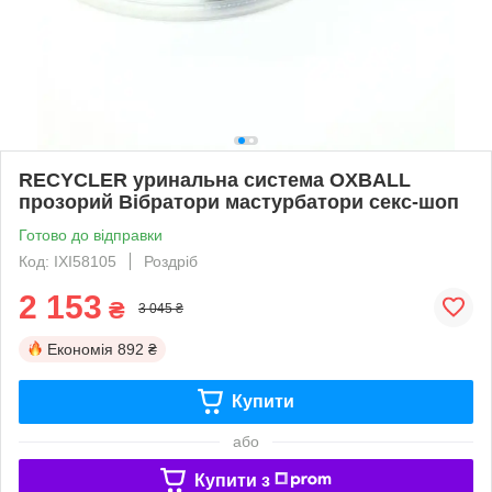
RECYCLER уринальна система OXBALL
прозорий Вібратори мастурбатори секс-шоп
Готово до відправки
Код: IXI58105
Роздріб
2 153
₴
3 045 ₴
Економія
892 ₴
Купити
або
Купити з