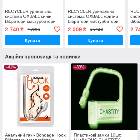
RECYCLER уринальна
RECYCLER уринальна
REC
система OXBALL синій
система OXBALL жовтий
сист
Вібратори мастурбатори
Вібратори мастурбатори
Вібр
секс-шоп
секс-шоп
секс
2 740
2 009
2 7
₴
₴
4 060 ₴
2 842 ₴
Купити
Купити
Акційні пропозиції та новинки
–41%
–33%
Анальний гак - Bondage Hook
Пластикові замки 10шт.
Вібратори мастурбатори
LUMINOUS-CHASTITY