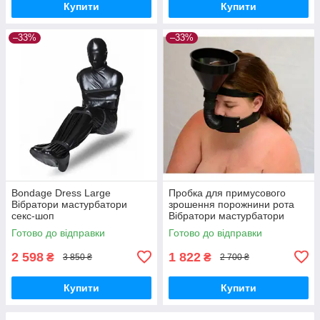
Купити
Купити
–33%
–33%
Bondage Dress Large
Пробка для примусового
Вібратори мастурбатори
зрошення порожнини рота
секс-шоп
Вібратори мастурбатори
секс-шоп
Готово до відправки
Готово до відправки
2 598
1 822
₴
₴
3 850 ₴
2 700 ₴
Купити
Купити