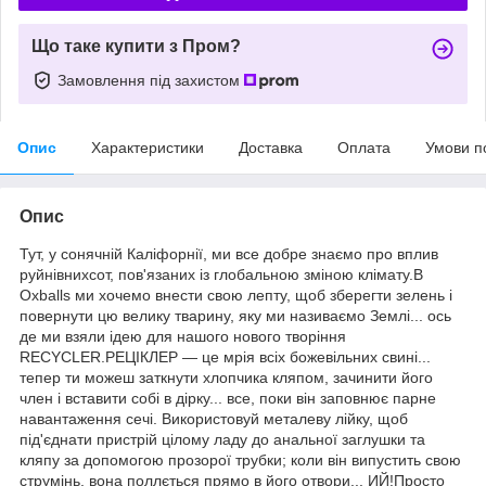
Що таке купити з Пром?
Замовлення під захистом
Опис
Характеристики
Доставка
Оплата
Умови п
Опис
Тут, у сонячній Каліфорнії, ми все добре знаємо про вплив
руйнівнихсот, пов'язаних із глобальною зміною клімату.В
Oxballs ми хочемо внести свою лепту, щоб зберегти зелень і
повернути цю велику тварину, яку ми називаємо Землі... ось
де ми взяли ідею для нашого нового творіння
RECYCLER.РЕЦІКЛЕР — це мрія всіх божевільних свині...
тепер ти можеш заткнути хлопчика кляпом, зачинити його
член і вставити собі в дірку... все, поки він заповнює парне
навантаження сечі. Використовуй металеву лійку, щоб
під'єднати пристрій цілому ладу до анальної заглушки та
кляпу за допомогою прозорої трубки; коли він випустить свою
струмінь, вона поллється прямо в його отвори... ИЙ!Просто