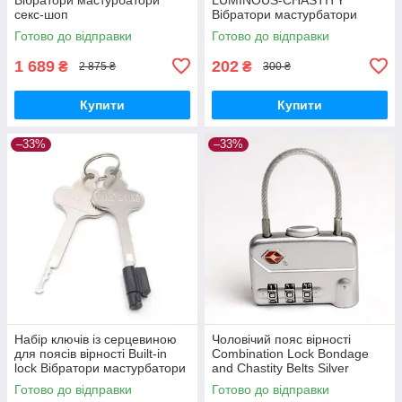
секс-шоп
Вібратори мастурбатори
секс-шоп
Готово до відправки
Готово до відправки
1 689
202
₴
₴
2 875 ₴
300 ₴
Купити
Купити
–33%
–33%
Набір ключів із серцевиною
Чоловічий пояс вірності
для поясів вірності Built-in
Combination Lock Bondage
lock Вібратори мастурбатори
and Chastity Belts Silver
секс-шоп
Вібратори мастурбатори
Готово до відправки
Готово до відправки
секс-шоп