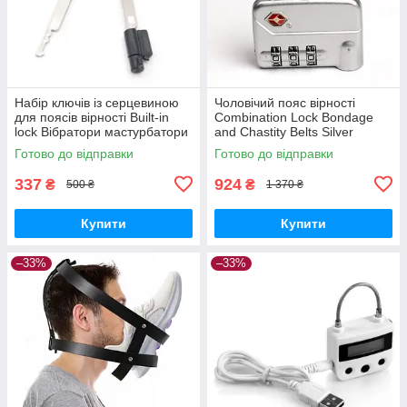
Набір ключів із серцевиною
Чоловічий пояс вірності
для поясів вірності Built-in
Combination Lock Bondage
lock Вібратори мастурбатори
and Chastity Belts Silver
секс-шоп
Вібратори мастурбатори
Готово до відправки
Готово до відправки
секс-шоп
337
924
₴
₴
500 ₴
1 370 ₴
Купити
Купити
–33%
–33%