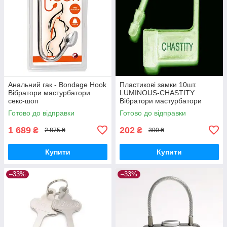
Анальний гак - Bondage Hook
Пластикові замки 10шт.
Вібратори мастурбатори
LUMINOUS-CHASTITY
секс-шоп
Вібратори мастурбатори
секс-шоп
Готово до відправки
Готово до відправки
1 689
202
₴
₴
2 875 ₴
300 ₴
Купити
Купити
–33%
–33%