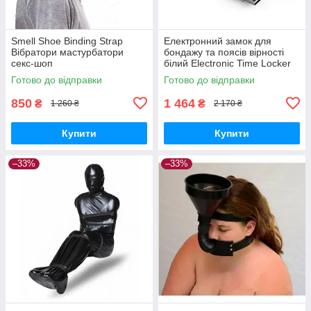
Smell Shoe Binding Strap
Електронний замок для
Вібратори мастурбатори
бондажу та поясів вірності
секс-шоп
білий Electronic Time Locker
Вібратори мастурбатори
Готово до відправки
Готово до відправки
секс-шоп
850
1 464
₴
₴
1 260 ₴
2 170 ₴
Купити
Купити
–33%
–33%