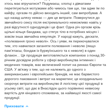
хтось має втручатися? Подумаєш, хлопці з дівчатами
перетягуються мотузками або чимось там ще, так адже їм по
кайфу, оргазм-то дійсно виходить інший, сам випробував. А
що назад шляху немає — дик це витрати. Повернутися до
звичайного сексу після екстремального неможливо навіть у
разі відсутності однодумців і це факт. Одна річ оргазм крізь
щільні кільця бандажа, що стягує тіло в потрібних місцях і
зовсім інша звичайна еякуляція. У народі кажуть, дескати,
«полювання гроно неволі». Ось і уяви, як перекочуватися
тим, хто навчилася заганяти полювання і неволю (якщо
пам'ятаєш, бондаж із буржуїнського та є неволя) в один
флакон... Ця продукція виготовляється компанією з понад 30-
річним досвідом роботи у сфері виробництва інтимних і
медичних товарів, має величезний попит на ринках Європи та
США. У зв'язку з тим, що не належить до одного з
американських і європейських брендів, не має барвистого
дорогого паковання і витрат на маркетинг, це координально
скорочує витрати на виробництво й логістику цієї продукції в
усьому світі, що дає в Внаслідок цього порівняно невисоку
вартість для кінцевого споживача, за найвищої якості самої
продукції.
Приховати