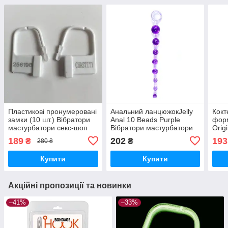
Пластикові пронумеровані
Анальний ланцюжокJelly
Кокт
замки (10 шт.) Вібратори
Anal 10 Beads Purple
форм
мастурбатори секс-шоп
Вібратори мастурбатори
Orig
секс-шоп
Вібр
189
202
193
₴
₴
280 ₴
секс
Купити
Купити
Акційні пропозиції та новинки
–41%
–33%