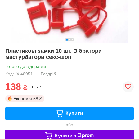
Пластикові замки 10 шт. Вібратори
мастурбатори секс-шоп
Готово до відправки
Код: IXI48951
Роздріб
138
₴
196 ₴
Економія
58 ₴
Купити
або
Купити з