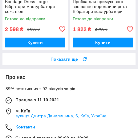
Bondage Dress Large
Пробка для примусового
Вібратори мастурбатори
зрошення порожнини рота
секс-шоп
Вібратори мастурбатори
секс-шоп
Готово до відправки
Готово до відправки
2 598
1 822
₴
₴
3 850 ₴
2 700 ₴
Купити
Купити
Показати ще
Про нас
89% позитивних з 92 відгуків за рік
Працює з 11.10.2021
м. Київ
вулиця Дмитра Данилишина, 6, Київ, Україна
Контакти
Сьогодні працює з 09:00 до 19:00