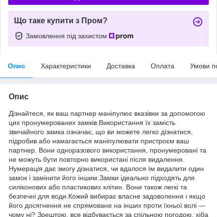
Що таке купити з Пром?
Замовлення під захистом
Опис
Характеристики
Доставка
Оплата
Умови п
Опис
Дізнайтеся, як ваш партнер маніпулює вказівки за допомогою
цих пронумерованих замків.Використання їх замість
звичайного замка означає, що ви можете легко дізнатися,
підробив або намагається маніпулювати пристроєм ваш
партнер. Вони одноразового використання, пронумеровані та
не можуть бути повторно використані після видалення.
Нумерація дає змогу дізнатися, чи вдалося їм видалити один
замок і замінити його іншим.Замки ідеально підходять для
силіконових або пластикових клітин. Вони також легкі та
безпечні для води.Кожий вибирає власне задоволення і якщо
його досягнення не спрямоване на інших проти їхньої волі —
чому ні? Зрештою, все відбувається за спільною погодою, хіба