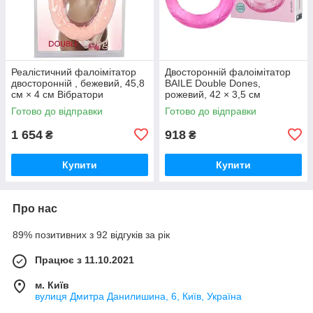
Реалістичний фалоімітатор
Двосторонній фалоімітатор
двосторонній , бежевий, 45,8
BAILE Double Dones,
см × 4 см Вібратори
рожевий, 42 × 3,5 см
мастурбатори секс-шоп
Вібратори мастурбатори
Готово до відправки
Готово до відправки
секс-шоп
1 654
918
₴
₴
Купити
Купити
Про нас
89% позитивних з 92 відгуків за рік
Працює з 11.10.2021
м. Київ
вулиця Дмитра Данилишина, 6, Київ, Україна