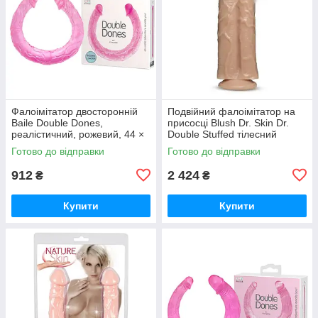
Фалоімітатор двосторонній
Подвійний фалоімітатор на
Baile Double Dones,
присосці Blush Dr. Skin Dr.
реалістичний, рожевий, 44 ×
Double Stuffed тілесний
3,5 см Вібратори
Вібратори мастурбатори
Готово до відправки
Готово до відправки
мастурбатори секс-шоп
секс-шоп
912
2 424
₴
₴
Купити
Купити