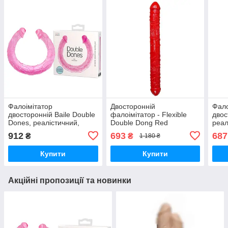
Фалоімітатор
Двосторонній
Фало
двосторонній Baile Double
фалоімітатор - Flexible
двос
Dones, реалістичний,
Double Dong Red
реал
рожевий, 44 × 3,5 см
Вібратори мастурбатори
см, 
912
693
687
₴
₴
1 180 ₴
Вібратори мастурбатори
секс-шоп
Doub
секс-шоп
Char
Купити
Купити
маст
Акційні пропозиції та новинки