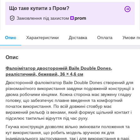
Що таке купити з Пром?
Замовлення під захистом
Опис
Характеристики
Доставка
Оплата
Умови п
Опис
Фалоімітатор двосторонній Baile Double Dones,
реалістичний, бежевий, 36 × 4,6 см
Двосторонній фалоімітатор Baile Double Dones створений для
різноманітного використання завдяки подовженій конструкції з
двома робочими кінцями. Кожна сторона має звужену гладку
головку, що забезпечує плавне введення та комфортний
початок використання. По всій довжині стовбур має
виражений рельєф із венами, який формує щільний контакт і
підсилює тактильні відчуття під час руху.
Гнучка конструкція дозволяє вільно змінювати положення та
кут використання, що робить модель зручною як для
індивідуального застосування, так і для використання в парі.